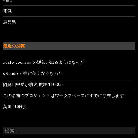
電気
鹿児島
最近の投稿
adsforyour.comの通知が出るようになった
gReaderが急に使えなくなった
阿蘇山中岳が噴火 噴煙 11000m
この名前のプロジェクトはワークスペースにすでに存在します
英国 EU離脱
検索: