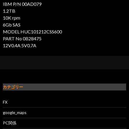
IBM P/N 00AD079
1.2TB
10K rpm
6Gb SAS
MODEL HUC101212CSS600
PART No 0B28475
12V0.4A 5V0.7A
カテゴリー
FX
google_maps
PC関係