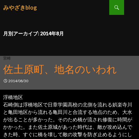
検索
みやざきblog
コンテンツへ移動
月別アーカイブ: 2014年8月
宮崎
佐土原町、地名のいわれ
2014/08/30
浮橋地区
石崎側は浮橋地区で日章学園高校の北側を流れる娯楽寺川
と亀田地区から流れる亀田川と合流する地点のため、大水
が出ることが多かった。そのため橋が流され修復に時間が
かかった。また佐土原城があった時代は、敵が攻め込んで
きた時、すぐに橋を壊して敵の攻撃を防ぎ止めるようにし