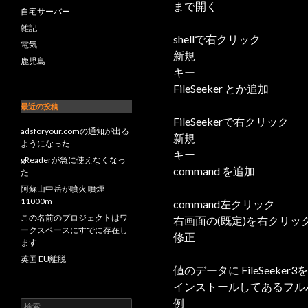
まで開く
自宅サーバー
雑記
shellで右クリック
電気
新規
鹿児島
キー
FileSeeker とか追加
最近の投稿
FileSeekerで右クリック
adsforyour.comの通知が出る
新規
ようになった
キー
gReaderが急に使えなくなっ
command を追加
た
阿蘇山中岳が噴火 噴煙
11000m
command左クリック
この名前のプロジェクトはワ
右画面の(既定)を右クリッ
ークスペースにすでに存在し
修正
ます
英国 EU離脱
値のデータに FileSeeker3
インストールしてあるフル
例
検索: