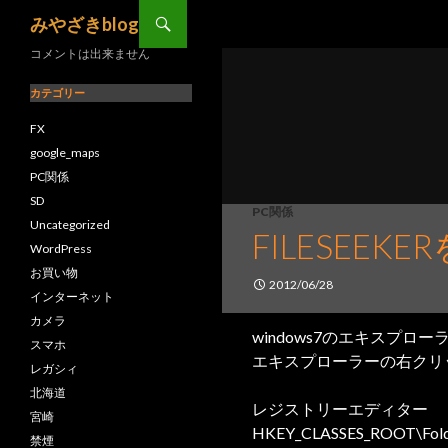
コンテンツへ移動
検索
みやざきblog
コメントは出来ません
カテゴリー
FX
google_maps
PC関係
SD
PC関係
Uncategorized
FILESEE
WordPress
お買い物
2012/06/28
インターネット
カメラ
windows7のエキスプロー
スマホ
エキスプローラーの右クリ
レガシィ
北海道
レジストリーエディター
宮崎
HKEY_CLASSES_ROOT\Folde
禁煙