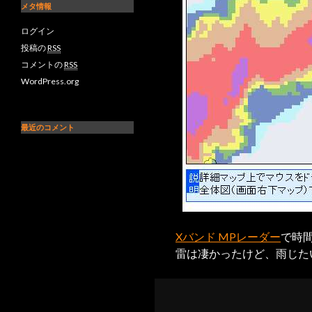
メタ情報
ログイン
投稿の
RSS
コメントの
RSS
WordPress.org
最近のコメント
Xバンド MPレーダー
で時間
雷は凄かったけど、雨じた