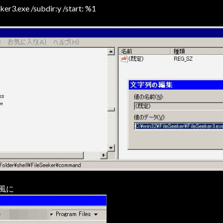
er3.exe /subdir:y /start: %1
風に