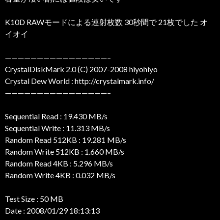
K10D RAWモードによる連射枚数 30秒間で 21枚でした オ
イオイ
————————————————–
CrystalDiskMark 2.0 (C) 2007-2008 hiyohiyo
Crystal Dew World : http://crystalmark.info/
————————————————–
Sequential Read : 19.430 MB/s
Sequential Write : 11.313 MB/s
Random Read 512KB : 19.281 MB/s
Random Write 512KB : 1.660 MB/s
Random Read 4KB : 5.296 MB/s
Random Write 4KB : 0.032 MB/s
Test Size : 50 MB
Date : 2008/01/29 18:13:13