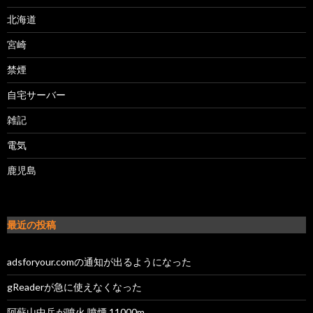
北海道
宮崎
禁煙
自宅サーバー
雑記
電気
鹿児島
最近の投稿
adsforyour.comの通知が出るようになった
gReaderが急に使えなくなった
阿蘇山中岳が噴火 噴煙 11000m