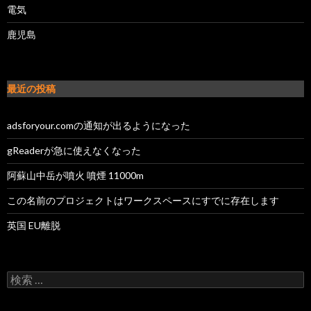
電気
鹿児島
最近の投稿
adsforyour.comの通知が出るようになった
gReaderが急に使えなくなった
阿蘇山中岳が噴火 噴煙 11000m
この名前のプロジェクトはワークスペースにすでに存在します
英国 EU離脱
検索: