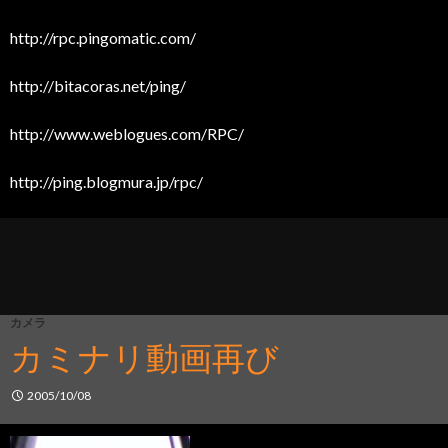
http://rpc.pingomatic.com/
http://bitacoras.net/ping/
http://www.weblogues.com/RPC/
http://ping.blogmura.jp/rpc/
カメラ
カミナリ動画再び
2005/10/08