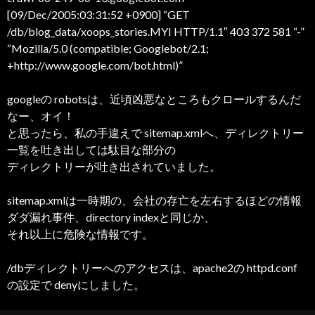
[09/Dec/2005:03:31:52 +0900] “GET
/db/blog_data/xoops_stories.MYI HTTP/1.1″ 403 372 581 “-”
“Mozilla/5.0 (compatible; Googlebot/2.1;
+http://www.google.com/bot.html)”
googleの robotsは、近頃凶悪なところもクロールするんだ
なー、オイ！
と思ったら、私の手違えで sitemap.xmlへ、ディレクトリー
一覧を吐き出しては駄目な部分の
ディレクトリーが吐き出されていました。
sitemap.xmlは一時期の、会社の存亡を左右するほどの情報
ダダ漏れ事件、directory indexと同じか、
それ以上に危険な情報です。
/dbディレクトリーへのアクセスは、apache2の httpd.conf
の設定で denyにしました。