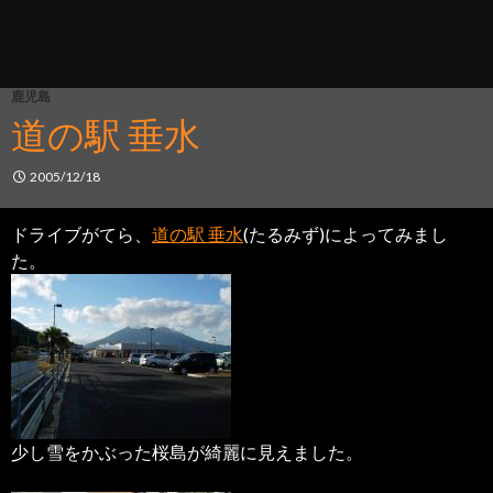
鹿児島
道の駅 垂水
2005/12/18
ドライブがてら、
道の駅 垂水
(たるみず)によってみまし
た。
少し雪をかぶった桜島が綺麗に見えました。