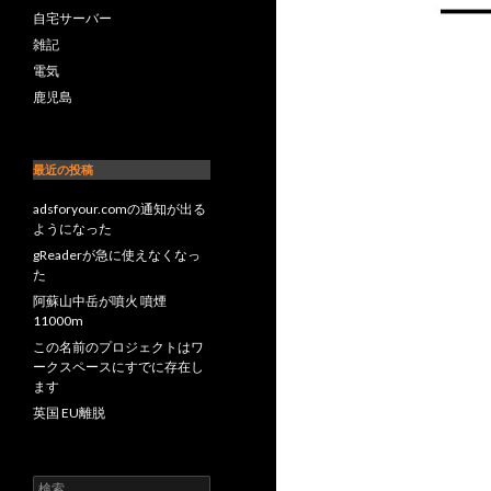
自宅サーバー
雑記
電気
鹿児島
最近の投稿
adsforyour.comの通知が出る
ようになった
gReaderが急に使えなくなっ
た
阿蘇山中岳が噴火 噴煙
11000m
この名前のプロジェクトはワ
ークスペースにすでに存在し
ます
英国 EU離脱
検索: