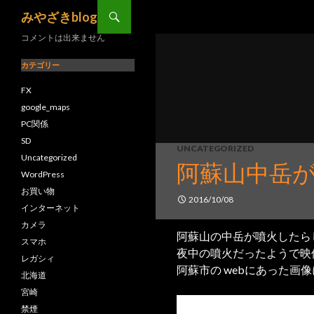
コンテンツへ移動
検索
みやざきblog
コメントは出来ません
カテゴリー
FX
google_maps
PC関係
SD
UNCATEGORIZED
Uncategorized
阿蘇山中岳が噴
WordPress
お買い物
2016/10/08
インターネット
カメラ
阿蘇山の中岳が噴火したら
スマホ
夜中の噴火だったようで映
レガシィ
阿蘇市の webにあった画
北海道
宮崎
禁煙