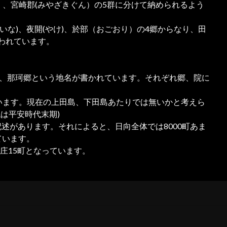
）、宮崎郡(みやざきぐん）の5群に分けて納められるよう
いな)、夜開(やけ)、於部（おごおり）の4郷からなり、田
われています。
院、那珂郷という地名が書かれています。それぞれ郷、院に
せています。現在の上田島、下田島あたりでは無いかと考えら
は平安時代末期)
記述があります。それによると、日向全体では8000町あま
ています。
原庄15町となっています。