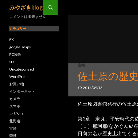
コンテンツへ移動
検索
みやざきblog
コメントは出来ません
カテゴリー
FX
google_maps
PC関係
SD
宮崎
Uncategorized
佐土原の歴史
WordPress
お買い物
2014/09/13
インターネット
カメラ
佐土原図書館発行の佐土原
スマホ
レガシィ
第3章 奈良、平安時代の
北海道
（１）那珂郡(なかぐん)の
宮崎
日向の名が歴史上出てくるの
禁煙