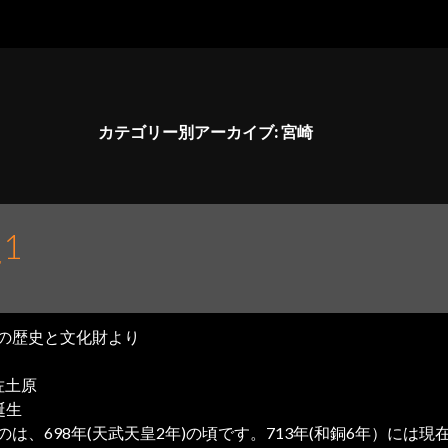
カテゴリー別アーカイブ: 宮崎
1
の歴史と文化財より
佐土原
誕生
は、698年(天武天皇2年)の頃です。713年(和銅6年）に