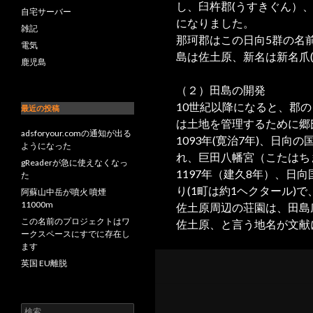
し、臼杵郡(うすきぐん）、
自宅サーバー
になりました。
雑記
那珂郡はこの日向5群の名前
電気
島は佐土原、新名は新名爪
鹿児島
（２）田島の開発
10世紀以降になると、郡
最近の投稿
は土地を管理するために郷
adsforyour.comの通知が出る
1093年(寛治7年)、日
ようになった
れ、巨田八幡宮（こたはち
gReaderが急に使えなくなっ
1197年（建久8年）、日
た
り(1町は約1ヘクタール)
阿蘇山中岳が噴火 噴煙
11000m
佐土原周辺の荘園は、田島庄
この名前のプロジェクトはワ
佐土原、と言う地名が文献
ークスペースにすでに存在し
ます
英国 EU離脱
検索: