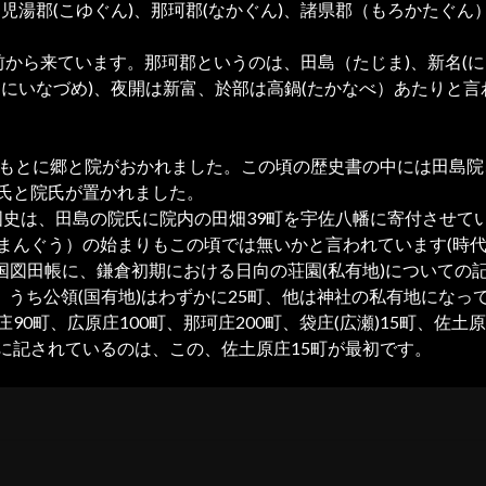
児湯郡(こゆぐん)、那珂郡(なかぐん)、諸県郡（もろかたぐん
から来ています。那珂郡というのは、田島（たじま)、新名(に
(にいなづめ)、夜開は新富、於部は高鍋(たかなべ）あたりと言
のもとに郷と院がおかれました。この頃の歴史書の中には田島
氏と院氏が置かれました。
向の国史は、田島の院氏に院内の田畑39町を宇佐八幡に寄付さ
まんぐう）の始まりもこの頃では無いかと言われています(時代
向国図田帳に、鎌倉初期における日向の荘園(私有地)についての
で、うち公領(国有地)はわずかに25町、他は神社の私有地になっ
90町、広原庄100町、那珂庄200町、袋庄(広瀬)15町、佐土
に記されているのは、この、佐土原庄15町が最初です。