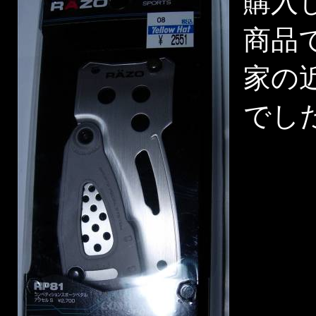
購入し
商品
家の近
でし